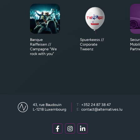
Banque
Spuerkeess //
Secur
Raiffeisen //
Corporate
Mobil
Campagne "We
Tweenz
Partn
rock with you"
43, rue Baudouin
T:
+352 24 87 38 47
L-1218 Luxembourg
E:
contact@alternatives.lu