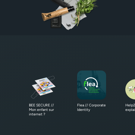
BEE SECURE //
Flea // Corporate
Help2
Mon enfant sur
Identity
expla
internet ?